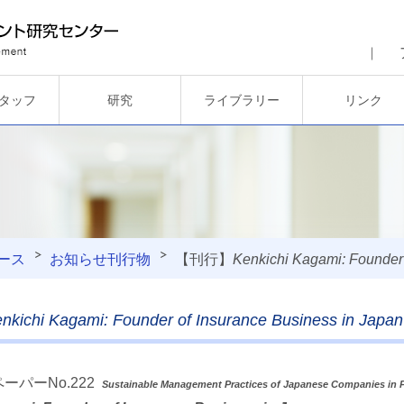
タッフ
研究
ライブラリー
リンク
ース
お知らせ
刊行物
【刊行】
Kenkichi Kagami: Founder 
nkichi Kagami: Founder of Insurance Business in Japan
ーパーNo.222
Sustainable Management Practices of Japanese Companies in P