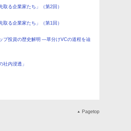
を先取る企業家たち」（第2回）
を先取る企業家たち」（第1回）
アップ投資の歴史解明 ―草分けVCの道程を辿
ィの社内浸透」
Pagetop