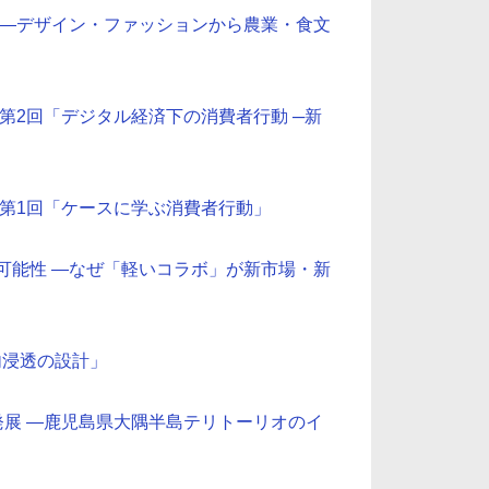
力 ―デザイン・ファッションから農業・食文
 第2回「デジタル経済下の消費者行動 ─新
＞ 第1回「ケースに学ぶ消費者行動」
の可能性 ―なぜ「軽いコラボ」が新市場・新
内浸透の設計」
域発展 ―鹿児島県大隅半島テリトーリオのイ