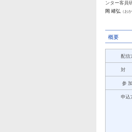
ンター客員
岡 靖弘
（おか
概要
配信
対
参 加
申込