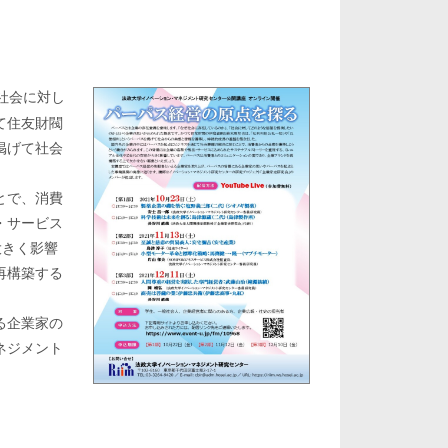
社会に対し
て住友財閥
掲げて社会
とで、消費
・サービス
大きく影響
再構築する
る企業家の
ネジメント