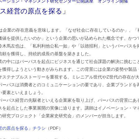
ベーション・マネジメント研究センター公開講座 オンライン開催
ス経営の原点を探る」
は企業の存在意義を意味します。「なぜ社会に存在しているのか」、「
価値を提供したいのか」という企業の思いが込められた概念です。かつ
鈴木馬左也は、「私利利他公私一如」や「以徳招利」というパーパスを
信頼を獲得し、持続的成長の基盤を築きました。
の中にはパーパスを起点にビジネスを通じて社会課題の解決に挑むこ
を獲得しようという動きがみられます。この背景には企業の姿勢や製品
サステナブルストーリーを重視する、ミレニアル世代やZ世代の存在が
パーパスは消費者とのコミュニケーションの要であり、企業ブランドを
い要素といえましょう。
ーパス経営の先駆者といえる企業家を取り上げ、パーパスの背景にあ
スを起点とした事業展開の実像に迫ります。講師はイノベーション・マ
の研究プロジェクト「企業家史研究会」のメンバーが担当します。
営の原点を探る」チラシ
（PDF）