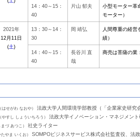
(
土
)
14：40～15：
片山 郁夫
小型モーター革
40
モーター）
2021年
13：30～14：
岡 靖弘
人間尊重の経営
12月11日
30
績）
(
土
)
14：40～15：
長谷川 直
商売は菩薩の業
40
哉
法政大学人間環境学部教授（「企業家史研究
（はせがわ なおや）
法政大学イノベーション・マネジメント
（やすし しょういちろう）
社史ライター
しまづ あつこ）
SOMPOビジネスサービス株式会社監査役、法
かたやま いくお）