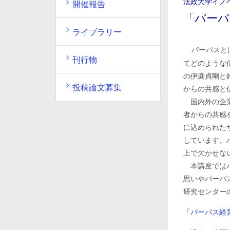
法政大学イノ
開催報告
「パーパ
ライブラリー
パーパスと
刊行物
てどのような
の伊庭貞剛と
投稿論文募集
からの共感と
国内外の企業
者からの共感
に込められた
しています。
上で欠かせな
本講座ではパ
思いやパーパ
研究センター
「パーパス経