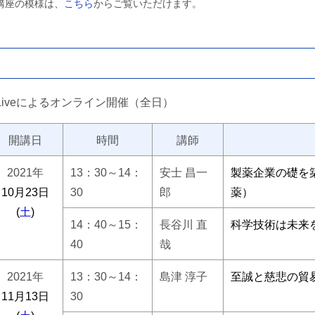
講座の模様は、
こちら
からご覧いただけます。
e Liveによるオンライン開催（全日）
開講日
時間
講師
2021年
13：30～14：
安士 昌一
製薬企業の礎を
10月23日
30
郎
薬）
(
土
)
14：40～15：
長谷川 直
科学技術は未来
40
哉
2021年
13：30～14：
島津 淳子
至誠と慈悲の貿
11月13日
30