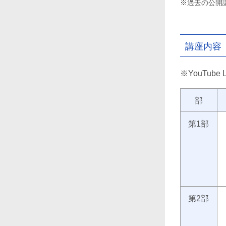
※過去の公開
講座内容
※YouTub
部
第1部
第2部