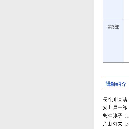
第3部
講師紹介
長谷川 直哉
安士 昌一郎
島津 淳子
（
片山 郁夫
（