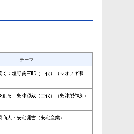
テーマ
築く：塩野義三郎（二代）（シオノギ製
を創る：島津源蔵（二代）（島津製作所）
易商人：安宅彌吉（安宅産業）