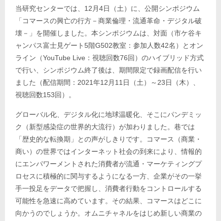
当研究センターでは、12月4日（土）に、公開シンポジウム
「コマースの興亡の行方－商業倫理・流通革命・デジタル破
壊－」を開催しました。本シンポジウムは、対面（市ケ谷キ
ャンパス富士見ゲート5階G502教室：参加人数42名）とオン
ライン（YouTube Live：視聴回数76回）のハイブリッド方式
で行い、シンポジウム終了後は、期間限定で録画配信を行い
ました（配信期間：2021年12月11日（土）～23日（木）、
視聴回数153回）。
グローバル化、デジタル化に地球温暖化、そこにパンデミッ
ク（新型感染症の世界的大流行）が加わりました。巷では
「歴史的な転換期」との声がしきりです。コマース（商業・
商い）の世界ではインターネット社会の到来により、情報的
にエンパワーメントされた消費者が流通・マーケティングプ
ロセスに積極的に関与するようになる一方、企業がその一挙
手一投足をデータで把握し、消費者行動をコントロールする
可能性を急速に高めています。その結果、コマースはどこに
向かうのでしょうか。オムニチャネルをはじめ新しい商業の