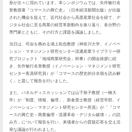
形が次々に現れています。本シンポジウムでは、矢作敏行名
誉教授著『コマースの興亡史』（日本経済新聞出版）が出版
された機会を捉えて、近代社会から高度産業社会を経て、デ
ジタル社会に至る商業の経営革新動向を振り返り、各分野の
専門家とともに、その行方と課題を議論しました。
当日は、司会を務める浦上拓也教授（神奈川大学、イノベー
ション・マネジメント研究センター流通産業ライブラリー研
究プロジェクト「地域商業研究会」幹事）の開会挨拶に続
き、矢作敏行名誉教授（イノベーション・マネジメント研究
センター客員研究員）が「コマースの歴史的分水嶺を読み解
く」と題して報告を行いました。
また、パネルディスカッションでは山下裕子教授（一橋大
学）が「制度、情報、倫理」、新倉貴士教授（経営学部、イ
ノベーション・マネジメント研究センター所員）が「『コマ
ースの興亡史－商業倫理・流通革命・デジタル破壊－』の読
み方」について報告を行い、来場者からの質疑応答を交え活
発な議論が行われました。