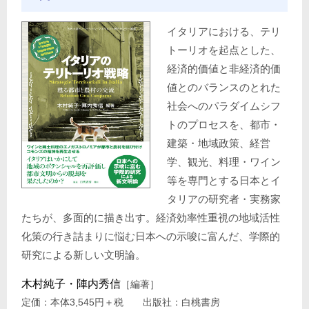
イタリアにおける、テリ
トーリオを起点とした、
経済的価値と非経済的価
値とのバランスのとれた
社会へのパラダイムシフ
トのプロセスを、都市・
建築・地域政策、経営
学、観光、料理・ワイン
等を専門とする日本とイ
タリアの研究者・実務家
たちが、多面的に描き出す。経済効率性重視の地域活性
化策の行き詰まりに悩む日本への示唆に富んだ、学際的
研究による新しい文明論。
木村純子・陣内秀信
［編著］
定価：本体3,545円＋税 出版社：白桃書房