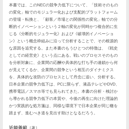
本書では、このNECの競争力低下について、「技術そのもの
の変化」軸でのモジュラー化および支配的プラットフォーム
の登場・転換と、「顧客／市場との関係性の変化」軸での分
断的イノベーションという２軸の変化が同時かつ複合的に生
じる《分断的モジュラー化》および《破壊的イノベーショ
ン》という概念枠組みに沿って分析することで、その根源的
な原因を追究する。また本書のもうひとつの特徴は、《戦史
としての経営史》という点にある。戦いのプロセスそのもの
を分析対象に、企業間の応酬や具体的な打ち手の連鎖から何
が見えてくるか、企業間の競争という相互のダイナミクス
を、具体的な攻防のプロセスとして丹念に追い、分析する。
日本企業の競争力低下は、PCに限らず、液晶テレビやDVD、
携帯電話／スマホ等でも見られてきた。本書の分析・検討か
ら導かれる競争力低下の本質や、今後の再生に向けた理論的
かつ実践的な処方箋は、同様な環境下で日本企業が同じ轍を
踏まず、進むべき道を見出す助けとなるだろう。
近能善範
［著］