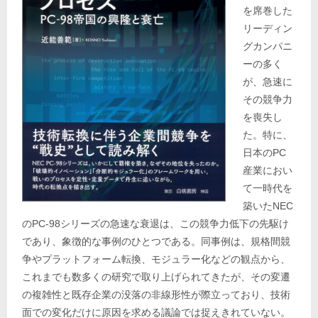
を席巻した
リーディン
グカンパニ
ーの多く
が、急速に
その競争力
を喪失し
た。特に、
日本のPC
産業におい
て一時代を
築いたNEC
のPC-98シリーズの急速な衰退は、この競争力低下の先駆け
であり、象徴的な事例のひとつである。同事例は、規格間競
争やプラットフォーム転換、モジュラー化などの観点から、
これまでも数多くの研究で取り上げられてきたが、その変遷
の複雑性と既存企業の没落の非線形性が際立っており、技術
面での変化だけに原因を求める議論では捉えきれていない。