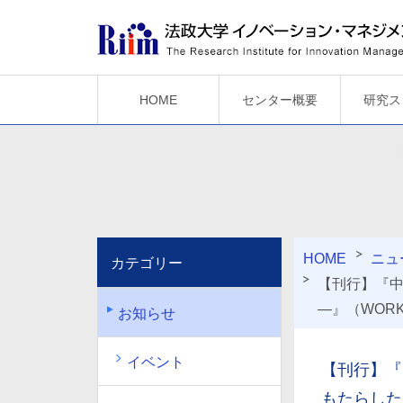
HOME
センター概要
研究ス
HOME
ニュ
カテゴリー
【刊行】『中
―』（WORKIN
お知らせ
イベント
【刊行】『
もたらしたもの