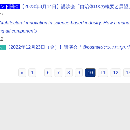
ンド開催
【2023年3月14日】講演会「自治体DXの概要と展望
27
Architectural innovation in science-based industry: How a manu
ng all components
12
告
【2022年12月23日（金）】講演会「@cosmeのつぶれな
«
1
…
6
7
8
9
10
11
12
1