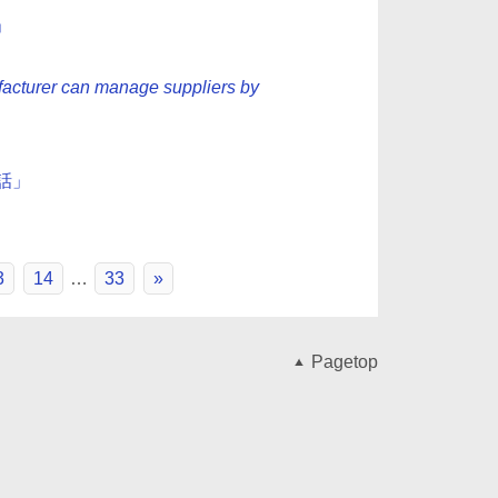
」
facturer can manage suppliers by
い話」
3
14
…
33
»
Pagetop