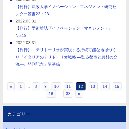
【刊行】法政大学イノベーション・マネジメント研究セ
ンター叢書22・23
2022.03.31
【刊行】学術雑誌『イノベーション・マネジメント』
No.19
2022.03.31
【刊行】「テリトーリオが実現する持続可能な地域づく
り『イタリアのテリトーリオ戦略 ―甦る都市と農村の交
流―』発刊記念」講演録
«
1
…
8
9
10
11
12
13
14
15
16
…
33
»
カテゴリー