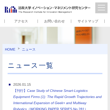
アクセス
お問い合わせ
サイトマップ
HOME
ニュース
ニュース一覧
2026.01.15
【刊行】
Case Study of Chinese Smart-Logistics
Equipment Firms (1): The Rapid Growth Trajectories and
International Expansion of Geek+ and Multiway
Robotics
（WORKING PAPER SERIES No.281）