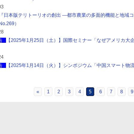
03
『日本版テリトーリオの創出 ―都市農業の多面的機能と地域コミュ
No.269）
28
告
【2025年1月25日（土）】国際セミナー「なぜアメリカ
24
告
【2025年1月14日（火）】シンポジウム「中国スマート
«
1
2
3
4
5
6
7
8
9